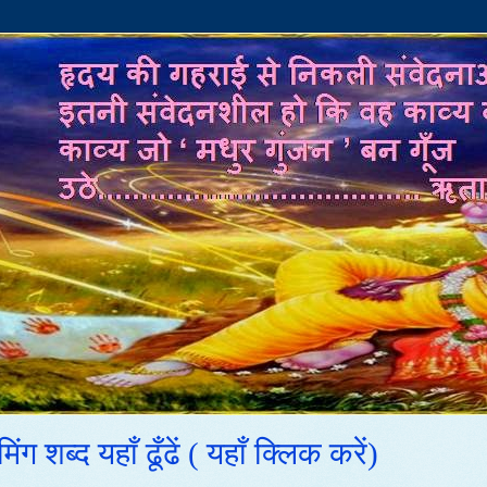
 शब्द यहाँ ढूँढें ( यहाँ क्लिक करें)