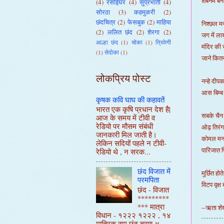
शबनम बन 
(4)
रसोईघर
(4)
सुप्रभाती
(4)
सोरठा
(3)
कहमुकरी
(2)
छंदचित्र
(2)
फेसबुक
(2)
माहिया
निश्छल मन
(2)
ललित छंद
(2)
शेरगा
(2)
जग में लाख
आल्हा छंद
(1)
चोका
(1)
त्रिवेणी
मंदिर की 
(1)
सेदोका
(1)
जाने कितने
लोकप्रिय पोस्ट
नन्हे दीपक
आस बिम्ब
कृषक कवि घाघ की कहावतें
भारत एक कृषि प्रधान देश है|
सबके चैन
आज के समय में टीवी व
रेडियो पर मौसम संबंधी
ओढ़ तिरं
जानकारी मिल जाती है।
कोमल मन 
लेकिन सदियों पहले न टीवी-
पारिजात फ
रेडियो थे , न सरक...
छंद विजात में
मुर्छित हो
परमपिता
विटप वृक्ष
छंद - विजात
*********
*** मात्रा
--ऋता शे
विधान - १२२२ १२२२ , १४
मात्रिक सम छंद चरण-४,