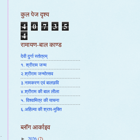
कुल पेज दृश्य
4
0
7
3
5
4
रामायण-बाल काण्ड
देवी दुर्गा स्तोत्रम्
१. श्रीराम जन्म
२.श्रीराम जन्मोत्सव
३.नामकरण एवं बालछवि
४.श्रीराम की बाल लीला
५. विश्वामित्र की याचना
६.अहिल्या की श्राप-मुक्ति
ब्लॉग आर्काइव
2026
(7)
►