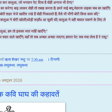
 ना कर कलुआ, जो भगवान पेट दिया है वोही अनाज भी देगा|”
ा करेगा| बाढ़ लाकर वोही तो तबाह करता है| हमरे माई बापू मेहरारु लइका सब का खाएँगे|
ोरी शहर भेजे खातिर रखे हैं वोही निकालते हैं| वैसे भी भीगी बोरी किस काम की|”
 कलुआ ने बोरी खोली|थोड़ी सड़ाँध आ चुकी थी| कलुआ ने वही चावल पकाने के लिए ले
लुआ, हम तो इसका भात नाहिं खाएँगे|”
 शहर वाले खाएँगे| वहाँ तो सब अच्छा अच्छा जाएगा| हमारा पेट सब पचा लेता है रे रामू|”
र्ता
ऋता शेखर 'मधु'
पर
7:30 am
1 टिप्पणी:
ूख-लघुकथा
,
लघुकथा
5 अक्टूबर 2016
क कवि घाघ की कहावतें