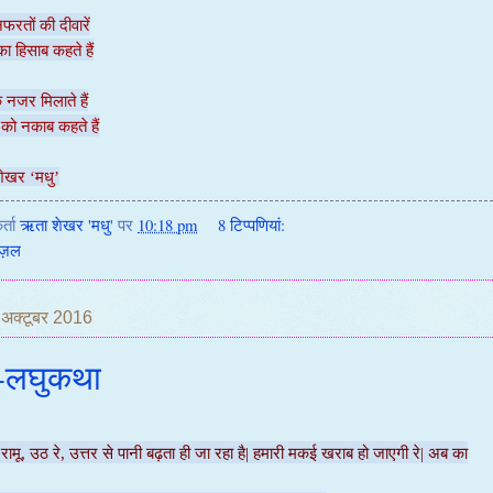
नफरतों की दीवारें
का हिसाब कहते हैं
े नजर मिलाते हैं
 को नकाब कहते हैं
ेखर ‘मधु’
र्ता
ऋता शेखर 'मधु'
पर
10:18 pm
8 टिप्‍पणियां:
़ज़ल
0 अक्टूबर 2016
-लघुकथा
ामू, उठ रे, उत्तर से पानी बढ़ता ही जा रहा है| हमारी मकई खराब हो जाएगी रे| अब का