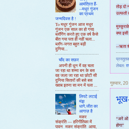
आमंत्रित हैं-
तोड़ दो 
--मधुर गुंजन
का प्रथम
उल्फतों 
जन्मदिवस है !
To मधुर गुंजन आज मधुर
मुस्कुराक
गुंजन एक साल का हो गया|
क्या इसी
ब्लॉगिंग करते हुए एक वर्ष कैसे
बीत गया पता ही नहीं चला...
ब्लॉग-जगत बहुत बड़ी
--ऋता श
दुनिया...
प्रस्तुतक
चाँद का सफ़र
अपनी ही धुन में वह चला
लेबल:
ग
जा रहा था शम्मा बन के बस
वह जला जा रहा था छोटी सी
दुनिया सितारों की बसे बस
गुरुवार, 2
ख्वाब इतना सा मन में पला ...
भूख
लिपटे लटाई
मंझ
धागे,जीत का
आगाज़ है
मकर
“अरे ओ र
संक्रंति — हरिगीतिका में
होगा”
पावन मकर संक्रांति आया,