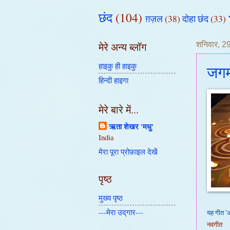
छंद
(104)
ग़ज़ल
(38)
दोहा छंद
(33)
मेरे अन्य ब्लॉग
शनिवार, 2
हाइकु ही हाइकु
जगम
हिन्दी हाइगा
मेरे बारे में...
ऋता शेखर 'मधु'
India
मेरा पूरा प्रोफ़ाइल देखें
पृष्ठ
मुख्य पृष्ठ
---मेरा उद्‌गार---
यह गीत 'अ
नवगीत