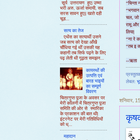
सूर्य उत्तरायण हुए| उष्मा
“चिन्ता
भरी अरु, ऊर्जा समायी, सब
“भगवान क
सरस सावन हुए|| खाते दही
चल, जो ब
चूड...
रामू और
सत्य का तेज
लिया|
एथेंस का सत्यार्थी उसने
“ना रे क
जब सत्य को देखा आँखें
“तब इ का
चौंधिया गई थीं उसकी यह
कहानी तब सिर्फ पढ़ने के लिए
पढ़ लेती थी गूढ़ता समझन...
--ऋता
कायस्थों की
प्रस्तुतक
उत्पत्ति एवं
बारह भाइयों
लेबल:
भ
का सम्पूर्ण
विवरण
चित्रगुप्त पूजा के अवसर पर
शनिवार, 1
मेरी कॉलनी में चित्रगुप्त पूजा
समिति की ओर से स्मारिका
के प्रकाशन की बात थी|
कृष
इंटरनेट पर मेरी गतिविधियों
को ध्...
महादान