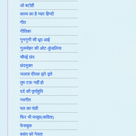
ओ बटोही
काव्य का है प्यार हिन्दी
गीत
गीतिका
गुनगुनी सी धूप आई
गुलमोहर की ओट-कुंडलिया
चौपई छंद
छंदमुक्त
जलता दीपक द्वारे द्वारे
तुम टफ़ नहीं हो
दर्द की पूर्णाहुति
नवगीत
पल का पंछी
फिर भी मासूम(कविता)
फेसबुक
बसंत को नेवता