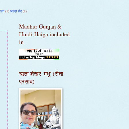
 छंद
(1)
आल्हा छंद
(1)
Madhur Gunjan &
Hindi-Haiga included
in
ऋता शेखर 'मधु' (रीता
प्रसाद)