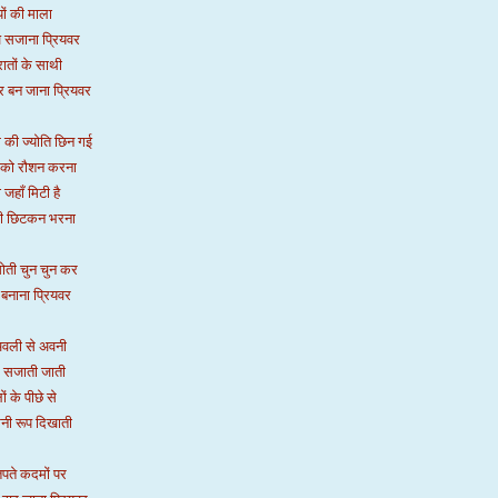
ों की माला
ज सजाना प्रियवर
रातों के साथी
बन जाना प्रियवर
 की ज्योति छिन गई
 को रौशन करना
ी जहाँ मिटी है
1100 HAIGAS PUBL
 की छिटकन भरना
 मोती चुन चुन कर
बनाना प्रियवर
अवली से अवनी
ग सजाती जाती
ं के पीछे से
नी रूप दिखाती
पते कदमों पर