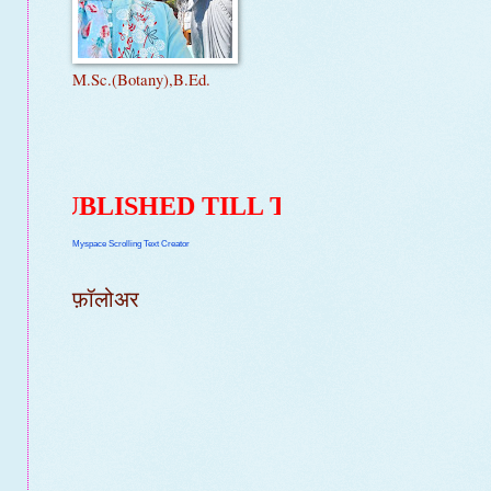
M.Sc.(Botany),B.Ed.
ISHED TILL TODAY ON MY SECOND BLOG 
Myspace Scrolling Text Creator
फ़ॉलोअर