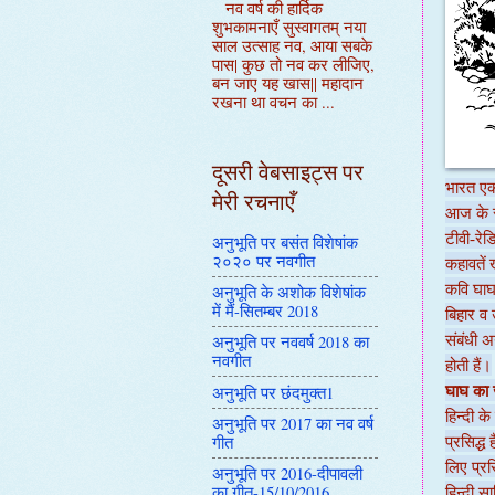
नव वर्ष की हार्दिक
शुभकामनाएँ सुस्वागतम् नया
साल उत्साह नव, आया सबके
पास| कुछ तो नव कर लीजिए,
बन जाए यह खास|| महादान
रखना था वचन का ...
दूसरी वेबसाइट्स पर
भारत एक 
मेरी रचनाएँ
आज के स
टीवी-रेड
अनुभूति पर बसंत विशेषांक
२०२० पर नवगीत
कहावतें 
कवि घाघ 
अनुभूति के अशोक विशेषांक
में मैं-सितम्बर 2018
बिहार व 
संबंधी अ
अनुभूति पर नववर्ष 2018 का
नवगीत
होती हैं।
अनुभूति पर छंदमुक्त1
घाघ का ज
हिन्दी क
अनुभूति पर 2017 का नव वर्ष
गीत
प्रसिद्ध
लिए प्रसिद
अनुभूति पर 2016-दीपावली
का गीत-15/10/2016
हिन्दी सा