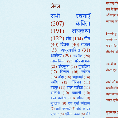
नए नए दीप
लेबल
पथ में रो
सभी रचनाएँ
अँधियारी 
(207)
कविता
जगमग कर 
(191)
लघुकथा
जिनके दृग
(122)
छंद
(104)
गीत
उनके मन
(40)
दिवस
(40)
ग़ज़ल
द्वार रंगोल
(38)
अप्रकाशित
(31)
तँह रंगों
आलेख
(29)
नवगीत
(26)
आध्यात्मिक
(25)
प्रेरणात्मक
ख्वाबों से
(21)
छंदमुक्त
(18)
कुंडलिया
तोरण एक 
(17)
चिन्तन
(16)
त्योहार
(16)
दोहा
(16)
चतुष्पदी
(14)
समीक्षा
(12)
गीतिका
(11)
तारों की 
हाइकु
(11)
हास्य कविता
(11)
अपनी माँ
अतिथि
(10)
कहानी
(10)
गहन बादलो
बाल कविता
(10)
ताँका
(9)
चपल दामि
मुक्तक
(9)
देवी दुर्गा स्तोत्रम्
(7)
सारी रचनाएँ
(7)
दोहों के २३
सूरज के त
प्रकार
(6)
श्रीराम कथा
(6)
दोहे