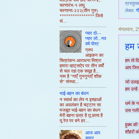
प्रस्तुतक
चरणारंभ-१ लघु
चरणान्त-२२२(तीन गुरु)
लेबल:
ग
**************** जिसे
सं...
मंगलवार, 
प्यार दो---
प्यार लो...नव
हम उ
वर्ष पोस्ट
ग्रुप
आइकन का
चित्रांकन-आराधना मिश्रा
हम तो दि
हमारा व्हाट्सऐप पर तीन वर्षों
आप जिसक
से चल रहा एक समूह है...
नाम है "गाएँ गुनगुनाएँ शौक
से" संस्था...
जो उलझते
हम उन्हे
भाई-बहन का बंधन
न स्वार्थ का लेप न इच्छाओं
धर्म के न
का अवलंबन है चट्टान सा
मजबूत भाई-बहन का बंधन
उस गली 
मेरी बहना छत्र है तू छाया है
तू रेत पर बने हर...
हुक्म की 
शौहरों क
आज आप
सादर